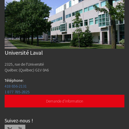
Université Laval
2325, rue de l'Université
Québec (Québec) G1V 0A6
Téléphone
:
418 656-2131
1 877 785-2825
Demande d'information
Suivez-nous
!
X
Youtube