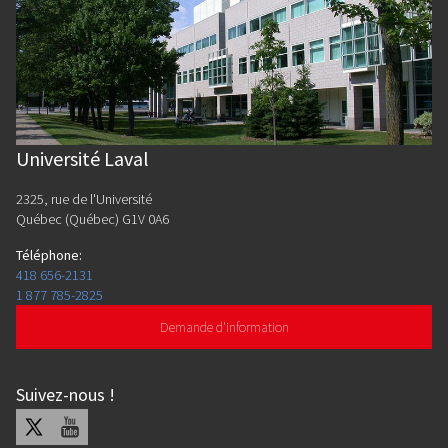
Université Laval
2325, rue de l'Université
Québec (Québec) G1V 0A6
Téléphone
:
418 656-2131
1 877 785-2825
Demande d'information
Suivez-nous
!
X
Youtube