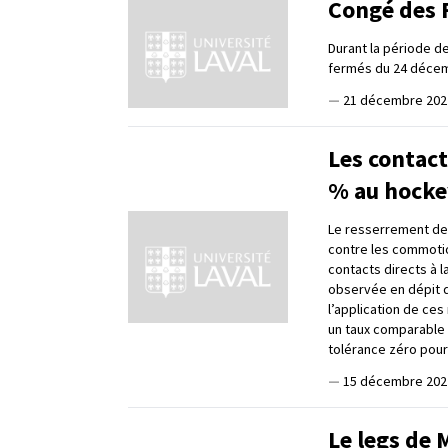
Congé des F
Durant la période de
fermés du 24 décemb
—
21 décembre 202
Les contact
% au hocke
Le resserrement des
contre les commotio
contacts directs à 
observée en dépit du
l’application de ces 
un taux comparable à
tolérance zéro pour
—
15 décembre 202
Le legs de 