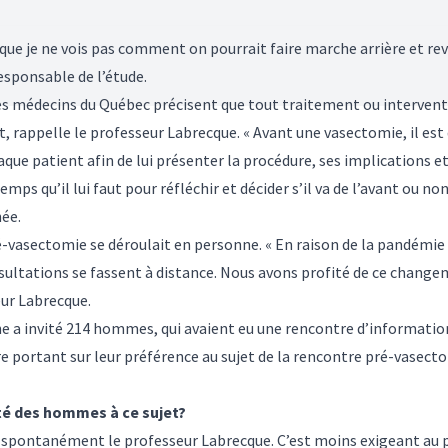
que je ne vois pas comment on pourrait faire marche arrière et re
esponsable de l’étude.
s médecins du Québec précisent que tout traitement ou interventi
, rappelle le professeur Labrecque. « Avant une vasectomie, il est
ue patient afin de lui présenter la procédure, ses implications et l
mps qu’il lui faut pour réfléchir et décider s’il va de l’avant ou non
ée.
-vasectomie se déroulait en personne. « En raison de la pandémie 
sultations se fassent à distance. Nous avons profité de ce chang
eur Labrecque.
e a invité 214 hommes, qui avaient eu une rencontre d’information
e portant sur leur préférence au sujet de la rencontre pré-vasect
é des hommes à ce sujet?
d spontanément le professeur Labrecque. C’est moins exigeant au p