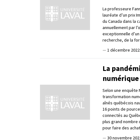
La professeure Fanni
lauréate d’un prix 
du Canada dans la ca
annuellement par l’
exceptionnelle d’un
recherche, de la fo
—
1 décembre 2022
La pandémie
numérique 
Selon une enquête N
transformation numér
aînés québécois nav
16 points de pource
connectés au Québe
plus grand nombre d
pour faire des achat
—
30 novembre 202