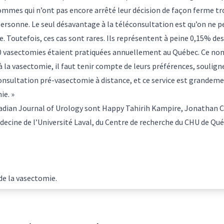
hommes qui n’ont pas encore arrêté leur décision de façon ferme t
rsonne. Le seul désavantage à la téléconsultation est qu’on ne p
 Toutefois, ces cas sont rares. Ils représentent à peine 0,15% des
00 vasectomies étaient pratiquées annuellement au Québec. Ce nom
 la vasectomie, il faut tenir compte de leurs préférences, soulig
onsultation pré-vasectomie à distance, et ce service est grandeme
ie. »
nadian Journal of Urology sont Happy Tahirih Kampire, Jonathan Cl
édecine de l’Université Laval, du Centre de recherche du CHU de Qu
de la vasectomie
.