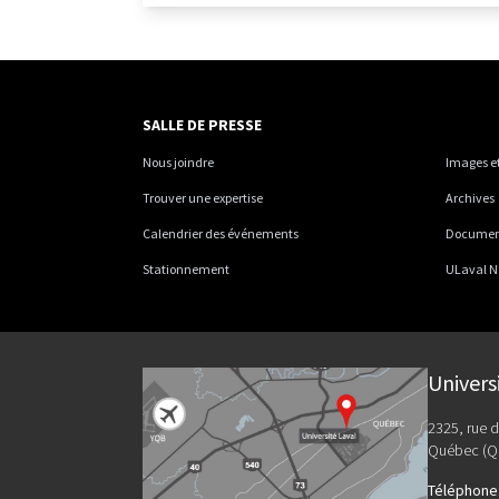
SALLE DE PRESSE
Nous joindre
Images et
Trouver une expertise
Archives
Calendrier des événements
Documents
Stationnement
ULaval N
Univers
2325, rue d
Québec (Q
Téléphone