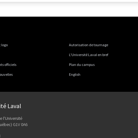
 logo
Autorisation de tournage
L'Université Laval en bref
 officiels
Plan du campus
ouvelles
English
ité Laval
e l'Université
uébec) G1V 0A6
: