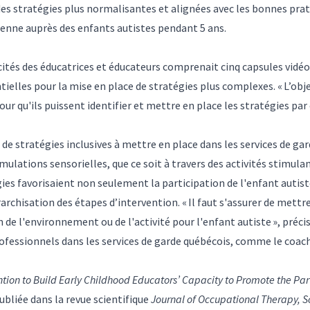
des stratégies plus normalisantes et alignées avec les bonnes prati
enne auprès des enfants autistes pendant 5 ans.
ités des éducatrices et éducateurs comprenait cinq capsules vidéo 
tielles pour la mise en place de stratégies plus complexes. « L’obj
ur qu'ils puissent identifier et mettre en place les stratégies p
 de stratégies inclusives à mettre en place dans les services de gar
imulations sensorielles, que ce soit à travers des activités stimul
es favorisaient non seulement la participation de l'enfant autiste
rchisation des étapes d’intervention. « Il faut s'assurer de mettre 
de l'environnement ou de l'activité pour l'enfant autiste », préci
professionnels dans les services de garde québécois, comme le coac
tion to Build Early Childhood Educators’ Capacity to Promote the Parti
publiée dans la revue scientifique
Journal of Occupational Therapy, Sc