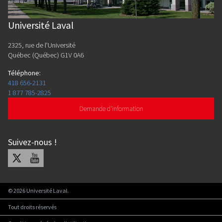
Université Laval
2325, rue de l'Université
Québec (Québec) G1V 0A6
Téléphone
:
418 656-2131
1 877 785-2825
Demande d'information
Suivez-nous
!
X
Youtube
©
2026
Université Laval.
Tout droits réservés