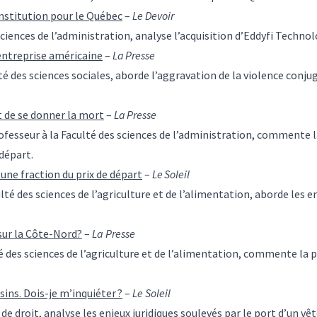
onstitution pour le Québec
–
Le Devoir
 sciences de l’administration, analyse l’acquisition d’Eddyfi Techno
 entreprise américaine
–
La Presse
lté des sciences sociales, aborde l’aggravation de la violence conju
 de se donner la mort
–
La Presse
rofesseur à la Faculté des sciences de l’administration, commente l
 départ.
une fraction du prix de départ
–
Le Soleil
ulté des sciences de l’agriculture et de l’alimentation, aborde les e
sur la Côte-Nord?
–
La Presse
té des sciences de l’agriculture et de l’alimentation, commente la p
sins. Dois-je m’inquiéter ?
–
Le Soleil
é de droit, analyse les enjeux juridiques soulevés par le port d’un