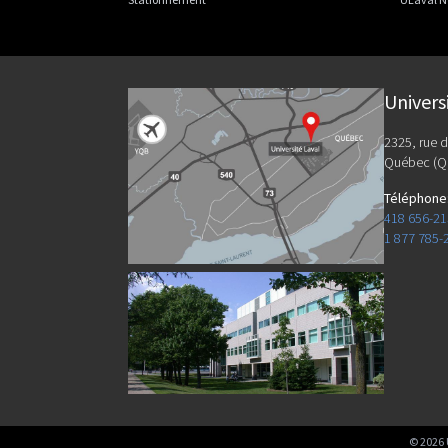
Univers
2325, rue d
Québec (Q
Téléphone
418 656-2
1 877 785-
©
2026