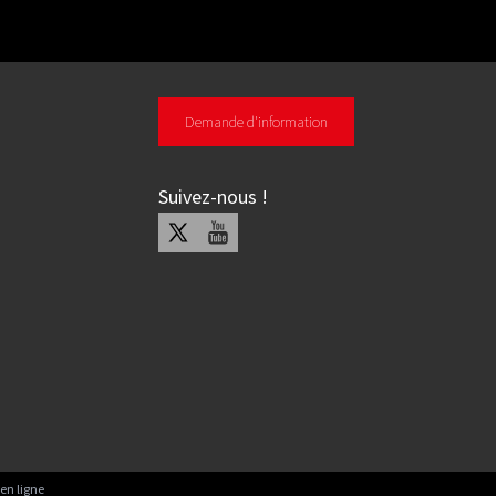
Demande d'information
Suivez-nous
!
X
Youtube
en ligne