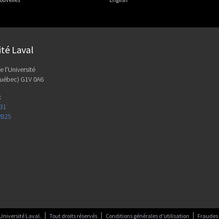
ité Laval
e l'Université
uébec) G1V 0A6
:
131
2825
Université Laval.
Tout droits réservés
Conditions générales d'utilisation
Fraudes 