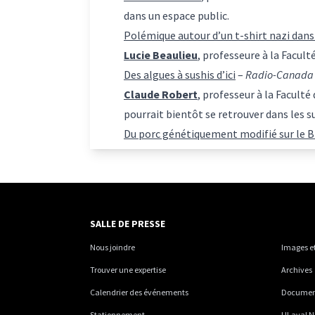
dans un espace public.
Polémique autour d’un t-shirt nazi dan
Lucie Beaulieu
, professeure à la Facult
Des algues à sushis d’ici
–
Radio-Canada
Claude Robert
, professeur à la Faculté
pourrait bientôt se retrouver dans les
Du porc génétiquement modifié sur le B
SALLE DE PRESSE
Nous joindre
Images et
Trouver une expertise
Archives
Calendrier des événements
Documents
Stationnement
ULaval N