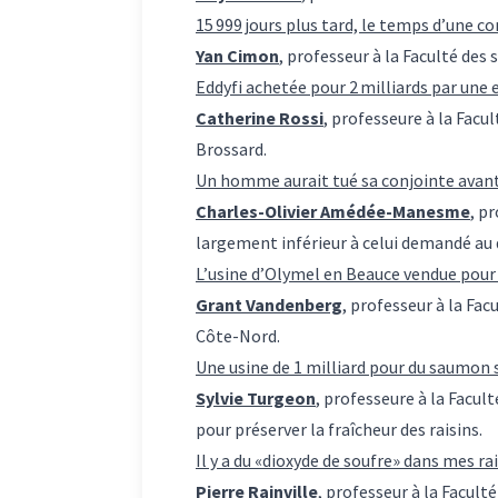
15 999 jours plus tard, le temps d’une c
Yan Cimon
, professeur à la Faculté des
Eddyfi achetée pour 2 milliards par une
Catherine Rossi
, professeure à la Facu
Brossard.
Un homme aurait tué sa conjointe avant
Charles-Olivier Amédée-Manesme
, p
largement inférieur à celui demandé au
L’usine d’Olymel en Beauce vendue pour 
Grant Vandenberg
, professeur à la Fac
Côte-Nord.
Une usine de 1 milliard pour du saumon 
Sylvie Turgeon
, professeure à la Facul
pour préserver la fraîcheur des raisins.
Il y a du «dioxyde de soufre» dans mes rai
Pierre Rainville
, professeur à la Facult