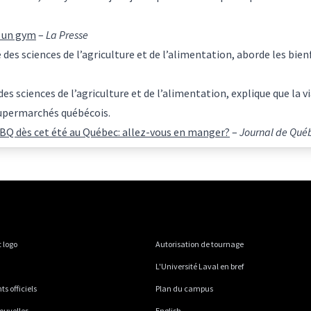
s un gym
–
La Presse
é des sciences de l’agriculture et de l’alimentation, aborde les bie
 des sciences de l’agriculture et de l’alimentation, explique que l
 supermarchés québécois.
BQ dès cet été au Québec: allez-vous en manger?
–
Journal de Qué
 logo
Autorisation de tournage
L'Université Laval en bref
 officiels
Plan du campus
ouvelles
English