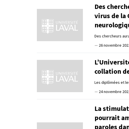
Des cherch
virus de l
neurologiqu
Des chercheurs aur
—
26 novembre 202
L’Universit
collation 
Les diplômées et l
—
24 novembre 202
La stimula
pourrait a
paroles dan