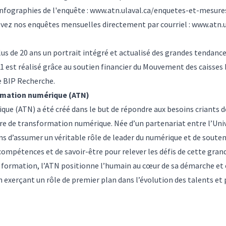
infographies de l'enquête :
www.atn.ulaval.ca/enquetes-et-mesur
evez nos enquêtes mensuelles directement par courriel :
www.atn.u
s de 20 ans un portrait intégré et actualisé des grandes tendance
est réalisé grâce au soutien financier du Mouvement des caisses 
de BIP Recherche.
ormation numérique (ATN)
ue (ATN) a été créé dans le but de répondre aux besoins criants d
re de transformation numérique. Née d’un partenariat entre l’Uni
s d’assumer un véritable rôle de leader du numérique et de souteni
ompétences et de savoir-être pour relever les défis de cette gra
 la formation, l’ATN positionne l’humain au cœur de sa démarche 
 exerçant un rôle de premier plan dans l’évolution des talents et 