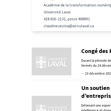
Académie de la transformation numéri
Université Laval
418 656-2131, poste 408891
claudine.vezina@atn.ulaval.ca
Congé des F
Durant la période de
fermés du 24 décemb
—
23 décembre 202
Un soutien 
d’entrepris
Détenant une expertis
intelligence et donn