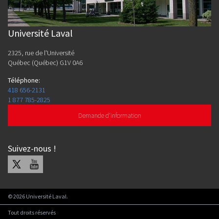
Université Laval
2325, rue de l'Université
Québec (Québec) G1V 0A6
Téléphone
:
418 656-2131
1 877 785-2825
Demande d'information
Suivez-nous
!
X
Youtube
©
2026
Université Laval.
Tout droits réservés