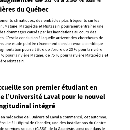
vières du Québec
ements climatiques, des embâcles plus fréquents sur les
on, Matane, Matapédia et Mistassini pourraient entraîner une
des dommages causés par les inondations au cours des
s. C’est la conclusion à laquelle arrivent des chercheurs de
dans une étude publiée récemment dans la revue scientifique
’augmentation pourrait être de l’ordre de 20 % pour la rivière
 % pour la rivière Matane, de 75 % pour la rivière Matapédia et
ière Mistassini.
cueille son premier étudiant en
 l’Université Laval pour le nouvel
ngitudinal intégré
 en médecine de l’Université Laval a commencé, cet automne,
éroule à l’Hôpital de Chandler, une des installations du Centre
de services sociaux (CISSS) de la Gaspésie, ainsi que dans le