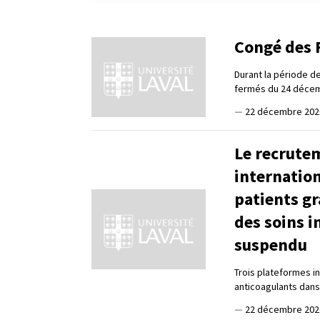
Congé des F
Durant la période de
fermés du 24 décemb
—
22 décembre 202
Le recrutem
internation
patients g
des soins i
suspendu
Trois plateformes in
anticoagulants dans
—
22 décembre 202