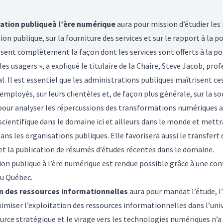
ration publique
à l’ère numérique
aura pour mission d’étudier le
on publique, sur la fourniture des services et sur le rapport à la p
sent complètement la façon dont les services sont offerts à la pop
es usagers », a expliqué le titulaire de la Chaire, Steve Jacob, prof
val. Il est essentiel que les administrations publiques maîtrisent 
employés, sur leurs clientèles et, de façon plus générale, sur la soc
pour analyser les répercussions des transformations numériques a
 scientifique dans le domaine ici et ailleurs dans le monde et mett
s les organisations publiques. Elle favorisera aussi le transfert 
e et la publication de résumés d’études récentes dans le domaine.
ion publique à l’ère numérique est rendue possible grâce à une cont
du Québec.
on des ressources informationnelles
aura pour mandat l’étude, l’
miser l’exploitation des ressources informationnelles dans l’uni
urce stratégique et le virage vers les technologies numériques n’a