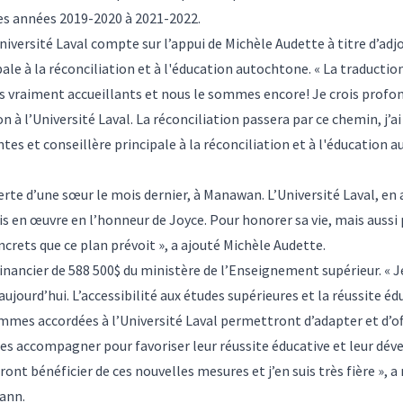
des années 2019-2020 à 2021-2022.
Université Laval compte sur l’appui de Michèle Audette
à titre d’adj
pale à la réconciliation et à l'éducation autochtone. « La traducti
s vraiment accueillants et nous le sommes encore! Je crois profon
 à l’Université Laval. La réconciliation passera par ce chemin, j’ai 
ntes et conseillère principale à la réconciliation et à l'éducation 
te d’une sœur le mois dernier, à Manawan. L’Université Laval, en a
s en œuvre en l’honneur de Joyce. Pour honorer sa vie, mais aussi 
crets que ce plan prévoit », a ajouté Michèle Audette.
financier de 588 500$ du ministère de l’Enseignement supérieur. « J
ourd’hui. L’accessibilité aux études supérieures et la réussite éd
ommes accordées à l’Université Laval permettront d’adapter et d’o
es accompagner pour favoriser leur réussite éducative et leur dév
ont bénéficier de ces nouvelles mesures et j’en suis très fière », 
ann.