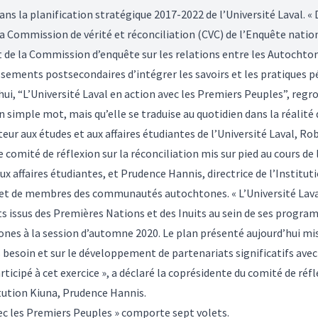
dans la
planification stratégique 2017-2022
de l’Université Laval. 
la
Commission de vérité et réconciliation
(CVC) de l’
Enquête nation
 de la
Commission d’enquête sur les relations entre les Autochtone
ements postsecondaires d’intégrer les savoirs et les pratiques 
i, “L’Université Laval en action avec les Premiers Peuples”, regro
n simple mot, mais qu’elle se traduise au quotidien dans la réalité 
teur aux études et aux affaires étudiantes de l’Université Laval, R
ge comité de réflexion sur la réconciliation mis sur pied au cours de
x affaires étudiantes, et Prudence Hannis, directrice de l’
Institut
 et de membres des communautés autochtones. « L’Université Laval
nts issus des Premières Nations et des Inuits au sein de ses progra
ones à la session d’automne 2020. Le plan présenté aujourd’hui mi
 besoin et sur le développement de partenariats significatifs avec
rticipé à cet exercice », a déclaré la coprésidente du comité de réfl
titution Kiuna, Prudence Hannis.
vec les Premiers Peuples » comporte sept volets.