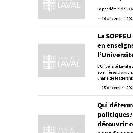
La pandémie de CO
—
16 décembre 202
La SOPFEU s
en enseign
l’Universit
L’Université Laval e
sont fières d’annonc
Chaire de leadershi
—
15 décembre 202
Qui déterm
politiques?
découvrir 