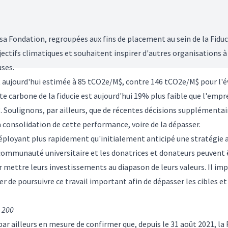
t sa Fondation, regroupées aux fins de placement au sein de la Fid
jectifs climatiques et souhaitent inspirer d'autres organisations 
uses.
 aujourd'hui estimée à 85 tCO2e/M$, contre 146 tCO2e/M$ pour l'év
te carbone de la fiducie est aujourd'hui 19% plus faible que l'emp
. Soulignons, par ailleurs, que de récentes décisions supplémentair
consolidation de cette performance, voire de la dépasser.
déployant plus rapidement qu'initialement anticipé une stratégie a
communauté universitaire et les donatrices et donateurs peuvent êt
r mettre leurs investissements au diapason de leurs valeurs. Il 
urer de poursuivre ce travail important afin de dépasser les cibles e
 200
par ailleurs en mesure de confirmer que, depuis le 31 août 2021, l