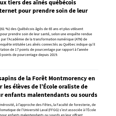
ux tiers des aînés québécois
nternet pour prendre soin de leur
 (61 %) des Québécois âgés de 65 ans et plus utilisent
 pour prendre soin de leur santé, selon une enquête rendue
i par l’Académie de la transformation numérique (ATN) de
L’enquête intitulée Les aînés connectés au Québec indique qu’il
tation de 17 points de pourcentage par rapport à l’année
0 points de pourcentage depuis 2019.
sapins de la Forêt Montmorency en
 les élèves de l’École oraliste de
r enfants malentendants ou sourds
nérosité, à l’approche des Fêtes, la Faculté de foresterie, de
omatique de l’Université Laval (FFGG) s’est associée à l’École
pour enfants malentendants ou sourds en leur offrant