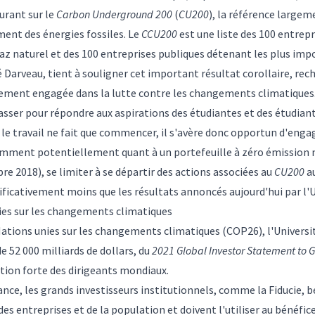
urant sur le
Carbon Underground 200
(
CU200
), la référence largem
ment des énergies fossiles. Le
CCU200
est une liste des 100 entrep
az naturel et des 100 entreprises publiques détenant les plus imp
ré Darveau, tient à souligner cet important résultat corollaire, r
ement engagée dans la lutte contre les changements climatique
sser pour répondre aux aspirations des étudiantes et des étudia
Or, le travail ne fait que commencer, il s'avère donc opportun d'e
tamment potentiellement quant à un portefeuille à zéro émission 
re 2018), se limiter à se départir des actions associées au
CU200
a
ificativement moins que les résultats annoncés aujourd'hui par l'U
ies sur les changements climatiques
Nations unies sur les changements climatiques (COP26), l'Universit
e 52 000 milliards de dollars, du
2021 Global Investor Statement to G
ion forte des dirigeants mondiaux.
nce, les grands investisseurs institutionnels, comme la Fiducie, b
es entreprises et de la population et doivent l'utiliser au bénéfice