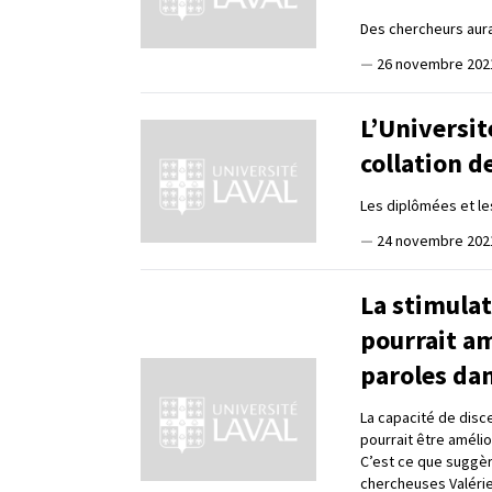
Des chercheurs aur
—
26 novembre 202
L’Universit
collation 
Les diplômées et l
—
24 novembre 202
La stimula
pourrait a
paroles dan
La capacité de disce
pourrait être améli
C’est ce que suggèr
chercheuses Valérie