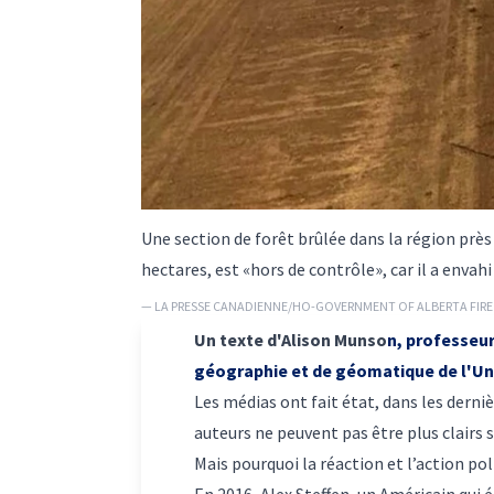
Une section de forêt brûlée dans la région près 
hectares, est «hors de contrôle», car il a envah
— LA PRESSE CANADIENNE/HO-GOVERNMENT OF ALBERTA FIRE 
Un texte d'Alison Munso
n, professeur
géographie et de géomatique de l'Uni
Les médias ont fait état, dans les derni
auteurs ne peuvent pas être plus clairs s
Mais pourquoi la réaction et l’action pol
En 2016, Alex Steffen, un Américain qui 