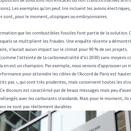
ons). Les exemples qu’on peut lire incluent les avions électriques, 
es sont, pour le moment, utopiques ou embryonnaires.
ffirmation que les combustibles fossiles font partie de la solution
esquels
se multiplient les fraudes
. Une enquête récente a démontré 
ire, n’aurait aucun impact sur le climat pour 90 % de ses projets.
 (comme l’atteinte de la
carboneutralité d’ici 2030
) sans moyens co
a en est un champion
. Par exemple, nous venons d’approuver un m
rformance pour atteindre les cibles de l’Accord de Paris est haute
etits pas », qui sont très prudentes, mais conservent toutes les str
 Ce discours est caractérisé par de beaux messages mais peu d’av
 mélangés avec les carburants standards. Mais pour le moment, ils
tion
ne sont pas réellement durables