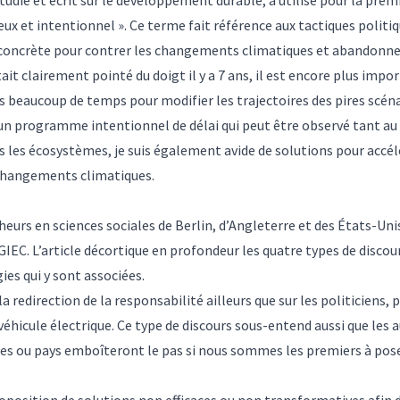
reux et intentionnel ». Ce terme fait référence aux tactiques polit
on concrète pour contrer les changements climatiques et abandonner
t clairement pointé du doigt il y a 7 ans, il est encore plus impor
lus beaucoup de temps pour modifier les trajectoires des pires scéna
d’un programme intentionnel de délai qui peut être observé tant au
 les écosystèmes, je suis également avide de solutions pour accélé
es changements climatiques.
cheurs en sciences sociales de Berlin, d’Angleterre et des États-U
GIEC. L’article décortique en profondeur les quatre types de discour
ies qui y sont associées.
a redirection de la responsabilité ailleurs que sur les politiciens, p
éhicule électrique. Ce type de discours sous-entend aussi que les
ces ou pays emboîteront le pas si nous sommes les premiers à poser 
roposition de solutions non efficaces ou non transformatives afin d