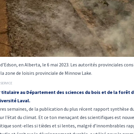
d'Edson, en Alberta, le 6 mai 2023. Les autorités provinciales cons
i la zone de loisirs provinciale de Minnow Lake.
SERVICE
 titulaire au Département des sciences du bois et de la forêt d
versité Laval.
ères semaines, de la publication du plus récent rapport synthèse du 
ur l’état du climat. Et ce ton menaçant des scientifiques est nouve
itique sont-elles si tièdes et si lentes, malgré d’innombrables rap
étudie et écrit sur le développement durable, a utilisé pour la prem