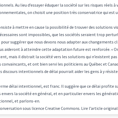
onnels. Au lieu d’essayer éduquer la société sur les risques réels à ve
ronnementales, on choisit une position très conservatrice qui est u
onsiste à mettre en cause la possibilité de trouver des solutions v
cessaires sont impossibles, que les sociétés seraient trop pertur
s pour suggérer que nous devons nous adapter aux changements cli
us aideront à atteindre cette adaptation future est renforcée. « On
tent, mais il distrait la société vers les solutions qui n’existent pas
ès convaincants, et ont bien servi les politiciens au Québec et Cana
s discours intentionnels de délai pourrait aider les gens à y résist
terme délai intentionnel, est franc. Il suggère que ce délai profite s
 envers la société en général, et en particulier envers les générati
tionnel, et parlons-en.
onversation
sous licence Creative Commons. Lire l’
article original