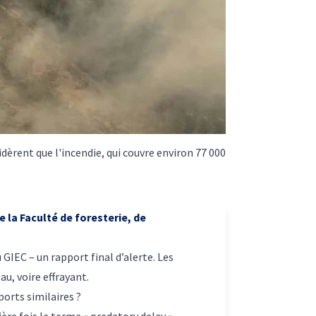
idèrent que l'incendie, qui couvre environ 77 000
e la Faculté de foresterie, de
GIEC – un rapport final d’alerte. Les
au, voire effrayant.
ports similaires ?
ière fois le terme
« predatory delay »
,