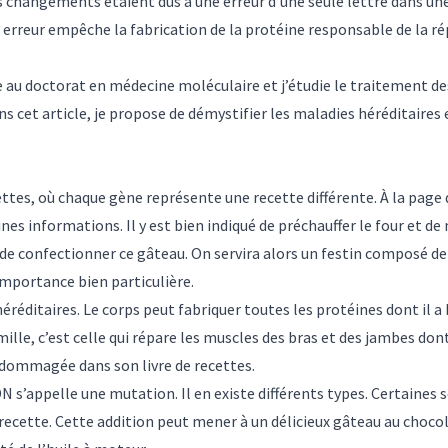
s changements étaient dus à une erreur d’une seule lettre dans u
e erreur empêche la fabrication de la protéine
responsable de la ré
se au doctorat en médecine moléculaire et j’étudie le traitement d
 cet article, je propose de démystifier les maladies héréditaires e
es, où chaque gène représente une recette différente. À la page de
es informations. Il y est bien indiqué de préchauffer le four et de 
 de confectionner ce gâteau. On servira alors un festin composé de
importance bien particulière.
réditaires. Le corps peut fabriquer toutes les protéines dont il a b
ille, c’est celle qui répare les muscles des bras et des jambes do
ndommagée dans son livre de recettes.
 s’appelle une mutation. Il en existe différents types. Certaines s
recette. Cette addition peut mener à un délicieux gâteau au chocol