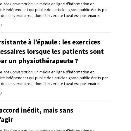
de
The Conversation
, un média en ligne d'information et
lité indépendant qui publie des articles grand public écrits par
 des universitaires, dont l'Université Laval est partenaire.
3
sistante à l’épaule : les exercices
cessaires lorsque les patients sont
par un physiothérapeute ?
de
The Conversation
, un média en ligne d'information et
lité indépendant qui publie des articles grand public écrits par
 des universitaires, dont l'Université Laval est partenaire.
3
accord inédit, mais sans
’agir
de
The Conversation
, un média en ligne d'information et