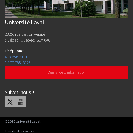
Université Laval
2325, rue de l'Université
Québec (Québec) G1V 0A6
Téléphone
:
418 656-2131
1 877 785-2825
Demande d'information
Suivez-nous
!
X
Youtube
©
2026
Université Laval.
Tout droits réservés