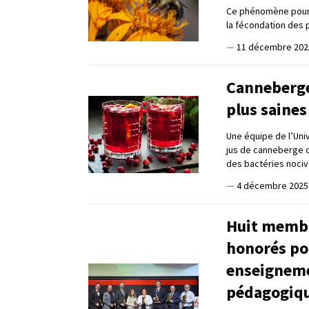
Ce phénomène pourra
la fécondation des 
—
11 décembre 202
Canneberge 
plus saines
Une équipe de l’Univ
jus de canneberge q
des bactéries nocive
—
4 décembre 2025
Huit membr
honorés pou
enseigneme
pédagogiq