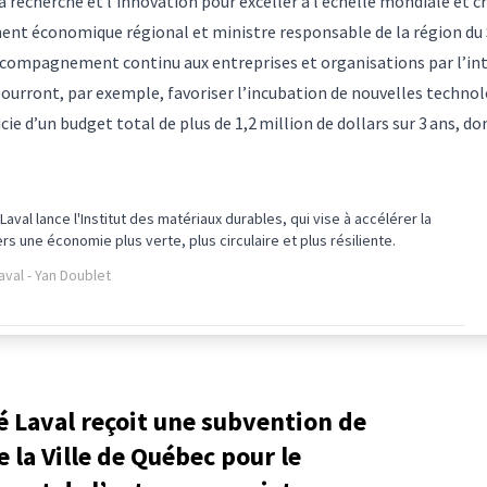
 recherche et l’innovation pour exceller à l’échelle mondiale et cré
ment économique régional et ministre responsable de la région d
l’accompagnement continu aux entreprises et organisations par l’
 pourront, par exemple, favoriser l’incubation de nouvelles techno
ie d’un budget total de plus de 1,2 million de dollars sur 3 ans, d
 Laval lance l'Institut des matériaux durables, qui vise à accélérer la
ers une économie plus verte, plus circulaire et plus résiliente.
aval - Yan Doublet
é Laval reçoit une subvention de
e la Ville de Québec pour le