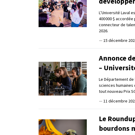
développem
L’Université Laval 
400 000 $ accordée p
connecteur de talen
2026.
—
15 décembre 202
Annonce de
– Universit
Le Département de li
sciences humaines de
tout nouveau Prix S
—
11 décembre 202
Le Roundup 
bourdons 