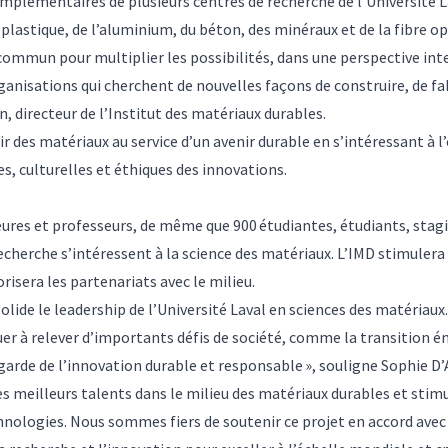
mplémentaires de plusieurs centres de recherche de l’Université Lav
 plastique, de l’aluminium, du béton, des minéraux et de la fibre o
 commun pour multiplier les possibilités, dans une perspective inte
ganisations qui cherchent de nouvelles façons de construire, de fa
, directeur de l’Institut des matériaux durables.
 des matériaux au service d’un avenir durable en s’intéressant à l
es, culturelles et éthiques des innovations.
seures et professeurs, de même que 900 étudiantes, étudiants, stag
echerche s’intéressent à la science des matériaux. L’IMD stimulera
risera les partenariats avec le milieu.
olide le leadership de l’Université Laval en sciences des matériaux
uer à relever d’importants défis de société, comme la transition én
garde de l’innovation durable et responsable », souligne Sophie D’
es meilleurs talents dans le milieu des matériaux durables et stim
chnologies. Nous sommes fiers de soutenir ce projet en accord avec