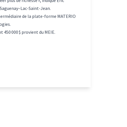
er plus de richesse », indique Éric
u Saguenay–Lac-Saint-Jean.
intermédiaire de la plate-forme MATERIO
logies.
ont 450 000 $ provient du MEIE.