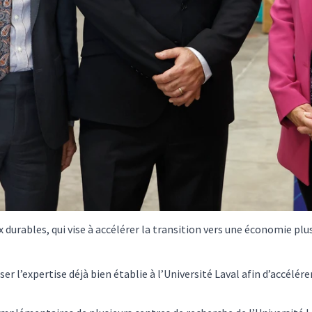
 durables, qui vise à accélérer la transition vers une économie plus 
ser l’expertise déjà bien établie à l’Université Laval afin d’accélér