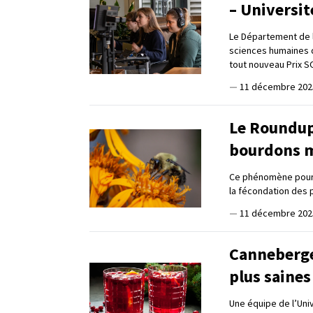
– Universit
Le Département de li
sciences humaines de
tout nouveau Prix S
—
11 décembre 202
Le Roundup 
bourdons 
Ce phénomène pourra
la fécondation des 
—
11 décembre 202
Canneberge 
plus saines
Une équipe de l’Univ