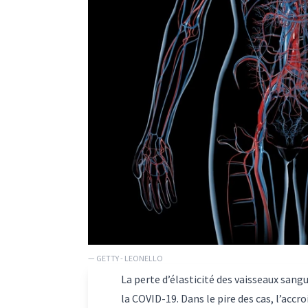
— GETTY - LEONELLO
La perte d’élasticité des vaisseaux sang
la COVID-19. Dans le pire des cas, l’accr