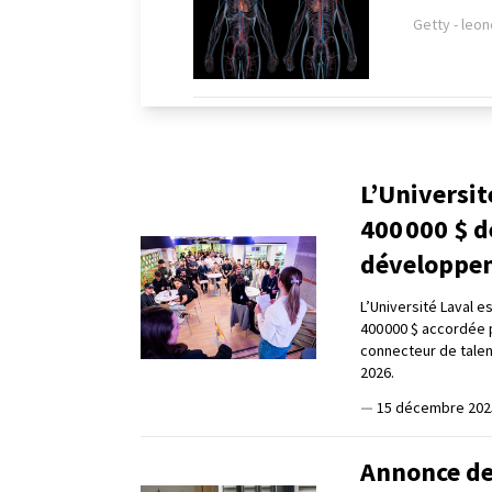
Getty - leon
L’Universit
400 000 $ d
développem
L’Université Laval 
400 000 $ accordée p
connecteur de talen
2026.
—
15 décembre 202
Annonce de