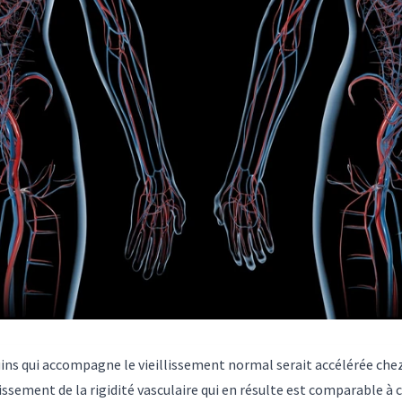
uins qui accompagne le vieillissement normal serait accélérée chez
oissement de la rigidité vasculaire qui en résulte est comparable à 