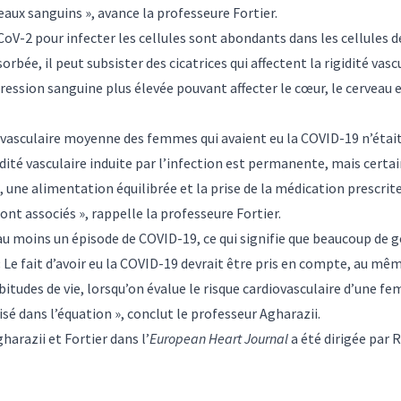
ux sanguins », avance la professeure Fortier.
CoV-2 pour infecter les cellules sont abondants dans les cellules de
orbée, il peut subsister des cicatrices qui affectent la rigidité vasc
ression sanguine plus élevée pouvant affecter le cœur, le cerveau et
é vasculaire moyenne des femmes qui avaient eu la COVID-19 n’était
idité vasculaire induite par l’infection est permanente, mais certai
s, une alimentation équilibrée et la prise de la médication prescr
sont associés », rappelle la professeure Fortier.
au moins un épisode de COVID-19, ce qui signifie que beaucoup de 
« Le fait d’avoir eu la COVID-19 devrait être pris en compte, au mêm
bitudes de vie, lorsqu’on évalue le risque cardiovasculaire d’une fe
é dans l’équation », conclut le professeur Agharazii.
harazii et Fortier dans l’
European Heart Journal
a été dirigée par R