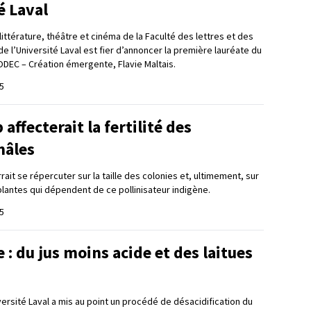
é Laval
ttérature, théâtre et cinéma de la Faculté des lettres et des
 l’Université Laval est fier d’annoncer la première lauréate du
ODEC – Création émergente, Flavie Maltais.
5
affecterait la fertilité des
mâles
it se répercuter sur la taille des colonies et, ultimement, sur
plantes qui dépendent de ce pollinisateur indigène.
5
: du jus moins acide et des laitues
ersité Laval a mis au point un procédé de désacidification du