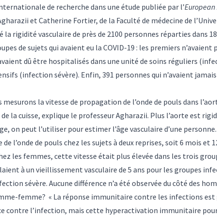
internationale de recherche dans une
étude
publiée par l’
European 
gharazii
et
Catherine Fortier
, de la Faculté de médecine de l’Univ
 la rigidité vasculaire de près de 2100 personnes réparties dans 18
upes de sujets qui avaient eu la COVID-19 : les premiers n’avaient 
avaient dû être hospitalisés dans une unité de soins réguliers (inf
ensifs (infection sévère). Enfin, 391 personnes qui n’avaient jamai
us mesurons la vitesse de propagation de l’onde de pouls dans l’aorte
 de la cuisse, explique le professeur Agharazii. Plus l’aorte est rig
, on peut l’utiliser pour estimer l’âge vasculaire d’une personne.
 de l’onde de pouls chez les sujets à deux reprises, soit 6 mois et 
chez les femmes, cette vitesse était plus élevée dans les trois gro
laient à un vieillissement vasculaire de 5 ans pour les groupes infe
fection sévère. Aucune différence n’a été observée du côté des ho
mme-femme? « La réponse immunitaire contre les infections est 
e contre l’infection, mais cette hyperactivation immunitaire pou