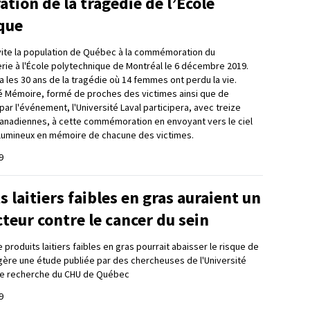
ion de la tragédie de l’École
que
invite la population de Québec à la commémoration du
erie à l'École polytechnique de Montréal le 6 décembre 2019.
 les 30 ans de la tragédie où 14 femmes ont perdu la vie.
té Mémoire, formé de proches des victimes ainsi que de
r l'événement, l'Université Laval participera, avec treize
canadiennes, à cette commémoration en envoyant vers le ciel
 lumineux en mémoire de chacune des victimes.
9
s laitiers faibles en gras auraient un
cteur contre le cancer du sein
roduits laitiers faibles en gras pourrait abaisser le risque de
gère une étude publiée par des chercheuses de l'Université
 de recherche du CHU de Québec
9