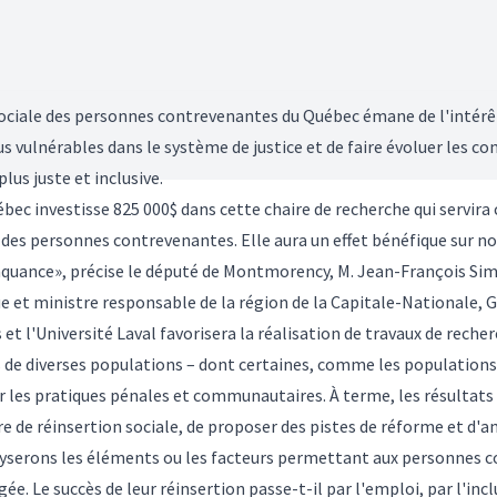
 sociale des personnes contrevenantes du Québec émane de l'intérê
 vulnérables dans le système de justice et de faire évoluer les co
lus juste et inclusive.
bec investisse 825 000$ dans cette chaire de recherche qui servira
 des personnes contrevenantes. Elle aura un effet bénéfique sur no
inquance», précise le député de Montmorency, M. Jean-François Sim
ue et ministre responsable de la région de la Capitale-Nationale, 
s et l'Université Laval favorisera la réalisation de travaux de re
res de diverses populations – dont certaines, comme les populatio
sur les pratiques pénales et communautaires. À terme, les résultat
e de réinsertion sociale, de proposer des pistes de réforme et d'a
alyserons les éléments ou les facteurs permettant aux personnes 
ée. Le succès de leur réinsertion passe-t-il par l'emploi, par l'inc