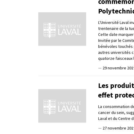
commémorat
Polytechni
L'Université Laval 
trentenaire de la tu
Cette date marquera
Invitée par le Comi
bénévoles touchés pa
autres universités 
quatorze faisceaux
—
29 novembre 201
Les produit
effet prote
La consommation de p
cancer du sein, sug
Laval et du Centre
—
27 novembre 201