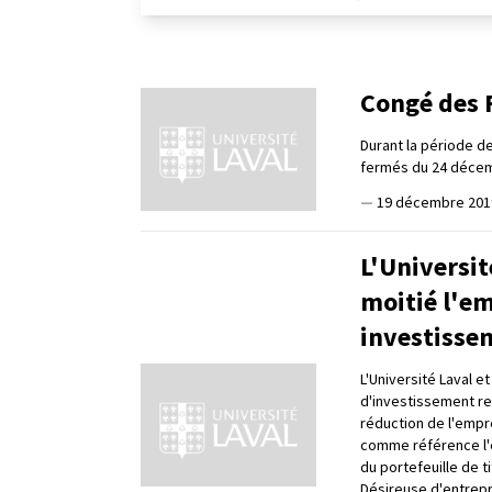
Congé des F
Durant la période de
fermés du 24 décemb
—
19 décembre 201
L'Universit
moitié l'e
investisse
L'Université Laval e
d'investissement re
réduction de l'empr
comme référence l'é
du portefeuille de t
Désireuse d'entrepr