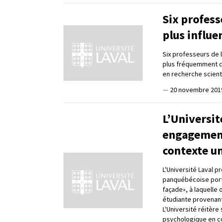
Six profess
plus influ
Six professeurs de l
plus fréquemment ci
en recherche scienti
—
20 novembre 201
L’Universit
engagement
contexte un
L'Université Laval p
panquébécoise porta
façade», à laquelle 
étudiante provenant
L'Université réitèr
psychologique en co