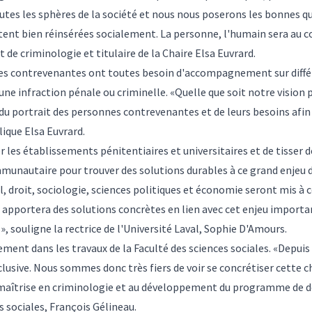
outes les sphères de la société et nous nous poserons les bonnes
nt bien réinsérées socialement. La personne, l'humain sera au cœ
t de criminologie et titulaire de la Chaire Elsa Euvrard.
nes contrevenantes ont toutes besoin d'accompagnement sur différ
 infraction pénale ou criminelle. «Quelle que soit notre vision pa
 du portrait des personnes contrevenantes et de leurs besoins afi
lique Elsa Euvrard.
 les établissements pénitentiaires et universitaires et de tisser de
mmunautaire pour trouver des solutions durables à ce grand enjeu de
l, droit, sociologie, sciences politiques et économie seront mis à c
ui apportera des solutions concrètes en lien avec cet enjeu import
», souligne la rectrice de l'Université Laval, Sophie D'Amours.
itement dans les travaux de la Faculté des sciences sociales. «Depui
nclusive. Nous sommes donc très fiers de voir se concrétiser cette c
îtrise en criminologie et au développement du programme de do
s sociales, François Gélineau.