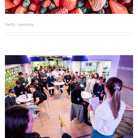
Getty - yevtony