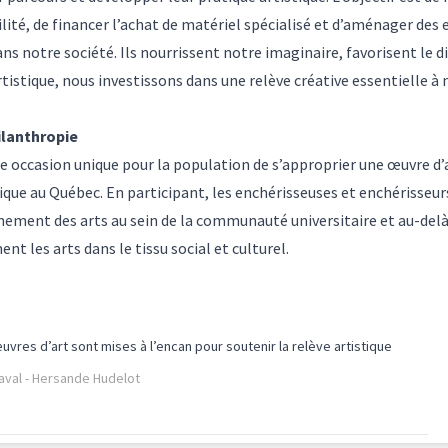
té, de financer l’achat de matériel spécialisé et d’aménager des es
ns notre société. Ils nourrissent notre imaginaire, favorisent le d
istique, nous investissons dans une relève créative essentielle à n
ilanthropie
 occasion unique pour la population de s’approprier une œuvre d’
tique au Québec. En participant, les enchérisseuses et enchérisse
nement des arts au sein de la communauté universitaire et au-del
ent les arts dans le tissu social et culturel.
uvres d’art sont mises à l’encan pour soutenir la relève artistique
Laval - Hersande Hudelot