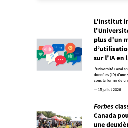
L'Institut 
l'Universit
plus d'un m
d’utilisati
sur l'IA en
L'Université Laval a
données (IID) d'une 
sous la forme de cr
—
15 juillet 2026
Forbes
clas
Canada pour
une deuxiè