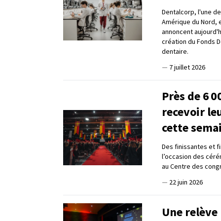
Dentalcorp, l'une d
Amérique du Nord, e
annoncent aujourd'hu
création du Fonds De
dentaire.
—
7 juillet 2026
Près de 6 0
recevoir le
cette sema
Des finissantes et f
l’occasion des cérém
au Centre des cong
—
22 juin 2026
Une relève 