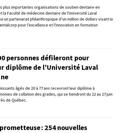
es plus importantes organisations de soutien dentaire en
t la Faculté de médecine dentaire de l'Université Laval
i un partenariat philanthropique d’un million de dollars visant la
ntalcorp pour l'excellence et l'innovation en formation
00 personnes défileront pour
ur diplôme de l’Université Laval
ine
inissants âgés de 20 à 77 ans recevront leur diplôme à
onies de collation des grades, qui se tiendront du 22 au 27 juin
rès de Québec.
prometteuse : 254 nouvelles