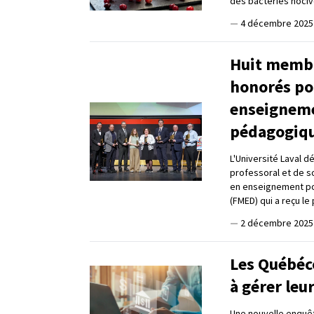
des bactéries nocive
—
4 décembre 2025
Huit membr
honorés pou
enseigneme
pédagogiq
L'Université Laval 
professoral et de s
en enseignement pou
(FMED) qui a reçu le
—
2 décembre 2025
Les Québéco
à gérer leu
Une nouvelle enquêt