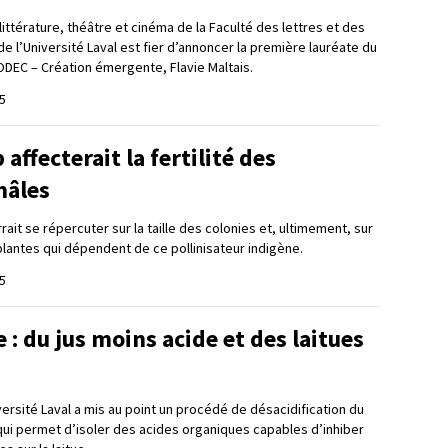
ttérature, théâtre et cinéma de la Faculté des lettres et des
 l’Université Laval est fier d’annoncer la première lauréate du
ODEC – Création émergente, Flavie Maltais.
5
affecterait la fertilité des
mâles
it se répercuter sur la taille des colonies et, ultimement, sur
plantes qui dépendent de ce pollinisateur indigène.
5
: du jus moins acide et des laitues
ersité Laval a mis au point un procédé de désacidification du
ui permet d’isoler des acides organiques capables d’inhiber