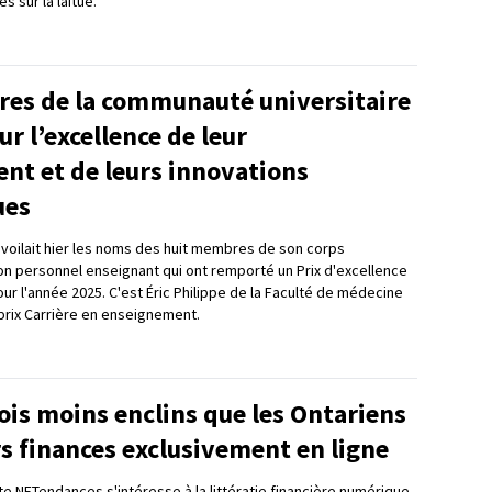
s sur la laitue.
es de la communauté universitaire
r l’excellence de leur
nt et de leurs innovations
ues
dévoilait hier les noms des huit membres de son corps
on personnel enseignant qui ont remporté un Prix d'excellence
r l'année 2025. C'est Éric Philippe de la Faculté de médecine
 prix Carrière en enseignement.
is moins enclins que les Ontariens
rs finances exclusivement en ligne
e NETendances s'intéresse à la littératie financière numérique