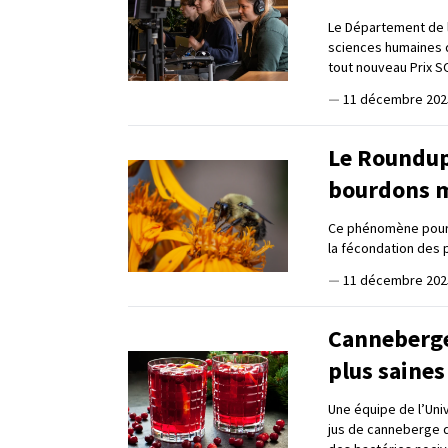
Le Département de li
sciences humaines de
tout nouveau Prix S
—
11 décembre 202
Le Roundup 
bourdons 
Ce phénomène pourra
la fécondation des 
—
11 décembre 202
Canneberge 
plus saines
Une équipe de l’Univ
jus de canneberge q