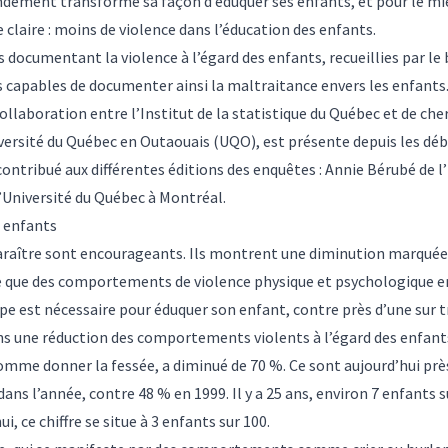
ondément transformé sa façon d’éduquer ses enfants, et pour le mi
laire : moins de violence dans l’éducation des enfants.
 documentant la violence à l’égard des enfants, recueillies par le 
és capables de documenter ainsi la maltraitance envers les enfants
ollaboration entre l’Institut de la statistique du Québec et de cher
ersité du Québec en Outaouais (UQO), est présente depuis les début
ontribué aux différentes éditions des enquêtes : Annie Bérubé de
 l’Université du Québec à Montréal.
s enfants
paraître sont encourageants. Ils montrent une diminution marquée
e que des comportements de violence physique et psychologique en
e est nécessaire pour éduquer son enfant, contre près d’une sur tro
s une réduction des comportements violents à l’égard des enfants d
 comme donner la fessée, a diminué de 70 %. Ce sont aujourd’hui prè
s l’année, contre 48 % en 1999. Il y a 25 ans, environ 7 enfants su
, ce chiffre se situe à 3 enfants sur 100.