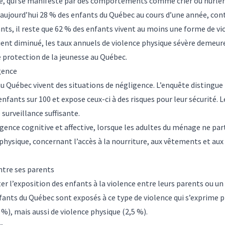
e, qui se manifeste par des comportements comme crier ou hurler a
 aujourd’hui 28 % des enfants du Québec au cours d’une année, con
s, il reste que 62 % des enfants vivent au moins une forme de vio
ient diminué, les taux annuels de violence physique sévère demeure
de protection de la jeunesse au Québec.
gence
 Québec vivent des situations de négligence. L’enquête distingue t
nfants sur 100 et expose ceux-ci à des risques pour leur sécurité. L
surveillance suffisante.
gence cognitive et affective, lorsque les adultes du ménage ne pa
 physique, concernant l’accès à la nourriture, aux vêtements et au
ntre ses parents
 l’exposition des enfants à la violence entre leurs parents ou un 
ants du Québec sont exposés à ce type de violence qui s’exprime 
%), mais aussi de violence physique (2,5 %).