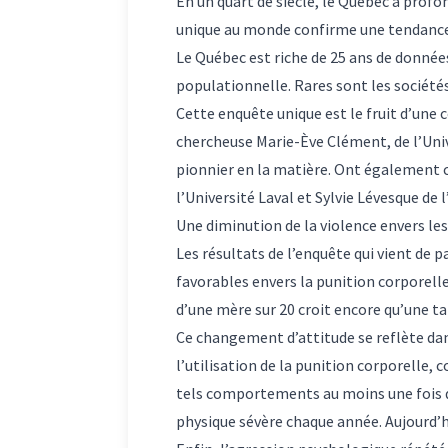
En un quart de siècle, le Québec a prof
unique au monde confirme une tendance c
Le Québec est riche de 25 ans de données
populationnelle
. Rares sont les sociét
Cette enquête unique est le fruit d’une c
chercheuse Marie-Ève Clément, de l’Univ
pionnier en la matière. Ont également c
l’Université Laval et Sylvie Lévesque de
Une diminution de la violence envers le
Les résultats de l’
enquête
qui vient de 
favorables envers la punition corporell
d’une mère sur 20 croit encore qu’une tap
Ce changement d’attitude se reflète dan
l’utilisation de la punition corporelle,
tels comportements au moins une fois dan
physique sévère chaque année. Aujourd’hui