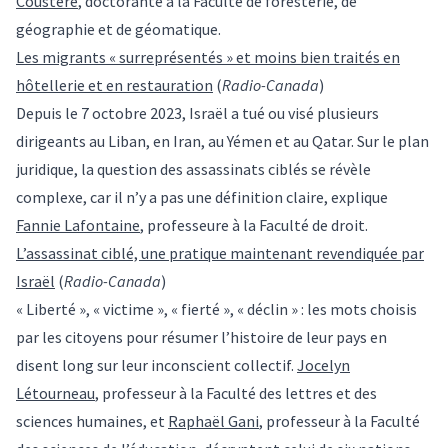
Coustère
, doctorante à la Faculté de foresterie, de
géographie et de géomatique.
Les migrants « surreprésentés » et moins bien traités en
hôtellerie et en restauration
(
Radio-Canada
)
Depuis le 7 octobre 2023, Israël a tué ou visé plusieurs
dirigeants au Liban, en Iran, au Yémen et au Qatar. Sur le plan
juridique, la question des assassinats ciblés se révèle
complexe, car il n’y a pas une définition claire, explique
Fannie Lafontaine
, professeure à la Faculté de droit.
L’assassinat ciblé, une pratique maintenant revendiquée par
Israël
(
Radio-Canada
)
« Liberté », « victime », « fierté », « déclin » : les mots choisis
par les citoyens pour résumer l’histoire de leur pays en
disent long sur leur inconscient collectif.
Jocelyn
Létourneau
, professeur à la Faculté des lettres et des
sciences humaines, et
Raphaël Gani
, professeur à la Faculté