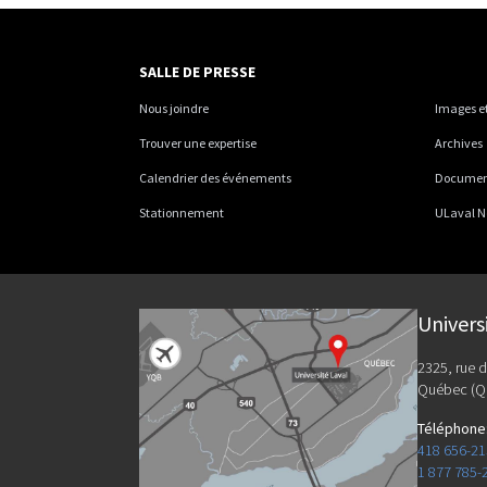
SALLE DE PRESSE
Nous joindre
Images et
Trouver une expertise
Archives
Calendrier des événements
Documents
Stationnement
ULaval N
Univers
2325, rue d
Québec (Q
Téléphone
418 656-2
1 877 785-