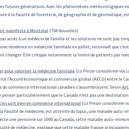
les futures générations. Avec les phénomènes météorologiques ex
eure à la Faculté de foresterie, de géographie et de géomatique, es
ont manifeste à Montréal
(
TVA Nouvelles
)
s accès à un médecin de famille et les solutions ne sont pas simp
e résidence en médecine familiale en juillet, reconnaît que c’est un
nt changer. Elle critique notamment la limite de patients par méd
er pour valoriser la médecine familiale
(
La Presse canadienne
via
L
eurté l’Accord économique et commercial global (AÉCG) entre le C
es du commerce international canadien s’assombrissent. Selon
Art
n de penser particulièrement que le Canada n’est pas une destinati
 s’en sort bien en commerce international
(
La Presse canadienne
v
la Faculté de médecine, est atteinte du lupus, une maladie auto-i
affecte une personne sur 1000 au Canada, cette maladie auto-immu
faculté de médecine, explique que cette maladie frappe principale