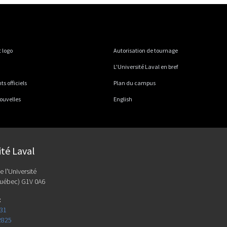
 logo
Autorisation de tournage
L'Université Laval en bref
 officiels
Plan du campus
ouvelles
English
ité Laval
e l'Université
uébec) G1V 0A6
:
131
2825