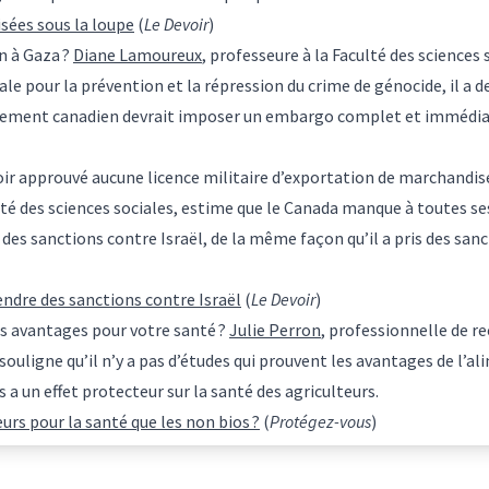
sées sous la loupe
(
Le Devoir
)
on à Gaza ?
Diane Lamoureux
, professeure à la Faculté des sciences
le pour la prévention et la répression du crime de génocide, il a de
nement canadien devrait imposer un embargo complet et immédiat 
 approuvé aucune licence militaire d’exportation de marchandises d
ulté des sciences sociales, estime que le Canada manque à toutes se
e des sanctions contre Israël, de la même façon qu’il a pris des sanc
ndre des sanctions contre Israël
(
Le Devoir
)
es avantages pour votre santé ?
Julie Perron
, professionnelle de re
, souligne qu’il n’y a pas d’études qui prouvent les avantages de l’a
 a un effet protecteur sur la santé des agriculteurs.
urs pour la santé que les non bios ?
(
Protégez-vous
)