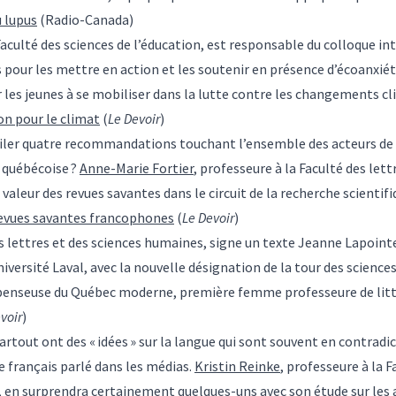
u lupus
(Radio-Canada)
Faculté des sciences de l’éducation, est responsable du colloque int
s pour les mettre en action et les soutenir en présence d’écoanxiét
r les jeunes à se mobiliser dans la lutte contre les changements c
on pour le climat
(
Le Devoir
)
iler quatre recommandations touchant l’ensemble des acteurs de l’
e québécoise ?
Anne-Marie Fortier
, professeure à la Faculté des let
valeur des revues savantes dans le circuit de la recherche scientifi
revues savantes francophones
(
Le Devoir
)
s lettres et des sciences humaines, signe un texte Jeanne Lapointe
iversité Laval, avec la nouvelle désignation de la tour des science
 penseuse du Québec moderne, première femme professeure de litté
voir
)
artout ont des « idées » sur la langue qui sont souvent en contradic
 français parlé dans les médias.
Kristin Reinke
, professeure à la F
 en surprendra certainement quelques-uns avec son étude sur les 