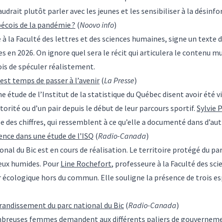
udrait plutôt parler avec les jeunes et les sensibiliser à la désinf
écois de la pandémie ?
(
Noovo info
)
 à la Faculté des lettres et des sciences humaines, signe un texte 
tes en 2026. On ignore quel sera le récit qui articulera le contenu
ois de spéculer réalistement.
 est temps de passer à l’avenir
(
La Presse
)
 étude de l’Institut de la statistique du Québec disent avoir été 
orité ou d’un pair depuis le début de leur parcours sportif.
Sylvie 
ise des chiffres, qui ressemblent à ce qu’elle a documenté dans d’a
lence dans une étude de l’ISQ
(
Radio-Canada
)
nal du Bic est en cours de réalisation. Le territoire protégé du par
ieux humides. Pour
Line Rochefort
, professeure à la Faculté des sci
eur écologique hors du commun. Elle souligne la présence de trois 
andissement du parc national du Bic
(
Radio-Canada
)
nombreuses femmes demandent aux différents paliers de gouvernem