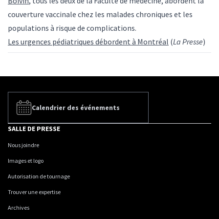
Boivin
, tous les deux de la Faculté de médecine, abordent la
couverture vaccinale chez les malades chroniques et les
populations à risque de complications.
Les urgences pédiatriques débordent à Montréal
(
La Presse
)
Calendrier des événements
SALLE DE PRESSE
Nous joindre
Images et logo
Autorisation de tournage
Trouver une expertise
Archives