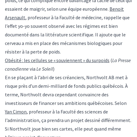
poids, ce qui complique encore davantage la tâche de ceux qui
essaient de maigrir, selon une équipe européenne.
Benoit
Arsenault
, professeur à la Faculté de médecine, rappelle que
l’effet yo-yo souvent observé avec les régimes est bien
documenté dans la littérature scientifique. Il ajoute que le
cerveau a mis en place des mécanismes biologiques pour
résister à la perte de poids.
Obésité : les cellules se « souviennent » du surpoids
(
La Presse
canadienne
via
Le Soleil
)
En se plaçant à l’abri de ses créanciers, Northvolt AB met à
risque près d’un demi-milliard de fonds publics québécois. À
terme, Northvolt devra cependant convaincre des
investisseurs de financer ses ambitions québécoises. Selon
Yan Cimon
, professeur à la Faculté des sciences de
l’administration, ça prendra un projet dessiné différemment.
Si Northvolt joue bien ses cartes, elle peut quand même