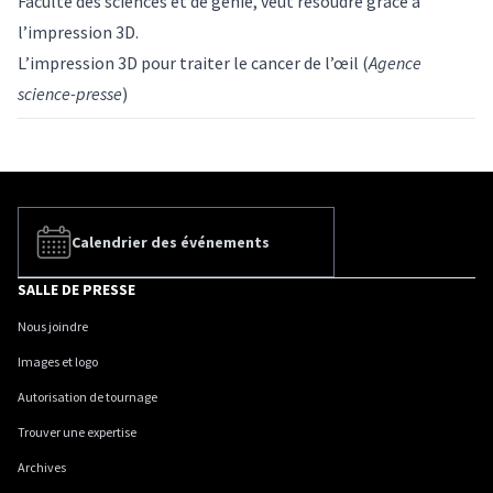
Faculté des sciences et de génie, veut résoudre grâce à
l’impression 3D.
L’impression 3D pour traiter le cancer de l’œil
(
Agence
science-presse
)
Calendrier des événements
SALLE DE PRESSE
Nous joindre
Images et logo
Autorisation de tournage
Trouver une expertise
Archives