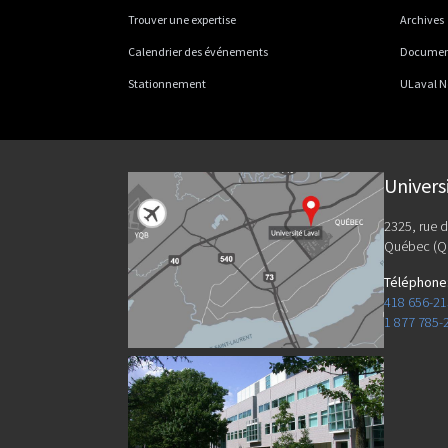
Trouver une expertise
Archives
Calendrier des événements
Documents
Stationnement
ULaval N
Univers
2325, rue d
Québec (Q
Téléphone
418 656-2
1 877 785-