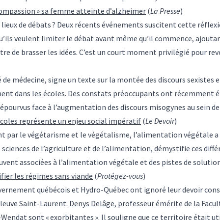
 compassion » sa femme atteinte d’alzheimer
(
La Presse
)
s lieux de débats ? Deux récents événements suscitent cette réflex
 qu’ils veulent limiter le débat avant même qu’il commence, ajouta
re de brasser les idées. C’est un court moment privilégié pour revo
té de médecine, signe un texte sur la montée des discours sexiste
mment dans les écoles. Des constats préoccupants ont récemment ét
épourvus face à l’augmentation des discours misogynes au sein de 
écoles représente un enjeu social impératif
(
Le Devoir
)
t par le végétarisme et le végétalisme, l’alimentation végétale a 
s sciences de l’agriculture et de l’alimentation, démystifie ces dif
ouvent associées à l’alimentation végétale et des pistes de solutio
fier les régimes sans viande
(
Protégez-vous
)
ernement québécois et Hydro-Québec ont ignoré leur devoir consti
fleuve Saint-Laurent.
Denys Delâge
, professeur émérite de la Facul
Wendat sont « exorbitantes ». Il souligne que ce territoire était u