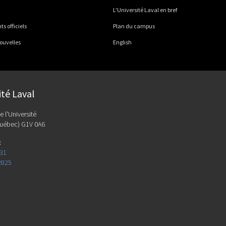
L'Université Laval en bref
 officiels
Plan du campus
ouvelles
English
ité Laval
e l'Université
uébec) G1V 0A6
:
131
2825