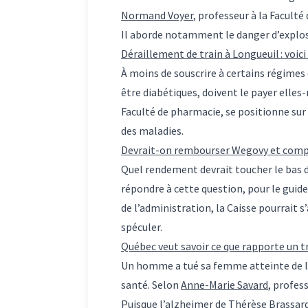
Normand Voyer
, professeur à la Faculté 
Il aborde notamment le danger d’explosi
Déraillement de train à Longueuil : voic
À moins de souscrire à certains régimes
être diabétiques, doivent le payer elle
Faculté de pharmacie, se positionne sur 
des maladies.
Devrait-on rembourser Wegovy et comp
Quel rendement devrait toucher le bas 
répondre à cette question, pour le guid
de l’administration, la Caisse pourrait s
spéculer.
Québec veut savoir ce que rapporte un 
Un homme a tué sa femme atteinte de l’a
santé. Selon
Anne-Marie Savard
, profes
Puisque l’alzheimer de Thérèse Brassard-