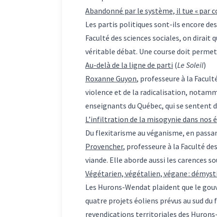
Abandonné par le système, il tue « par
Les partis politiques sont-ils encore de
Faculté des sciences sociales, on dirait
véritable débat. Une course doit permett
Au-delà de la ligne de parti
(
Le Soleil
)
Roxanne Guyon
, professeure à la Facul
violence et de la radicalisation, nota
enseignants du Québec, qui se sentent d
L’infiltration de la misogynie dans nos 
Du flexitarisme au véganisme, en passan
Provencher
, professeure à la Faculté de
viande. Elle aborde aussi les carences s
Végétarien, végétalien, végane : démysti
Les Hurons-Wendat plaident que le gouv
quatre projets éoliens prévus au sud du 
revendications territoriales des Hurons-