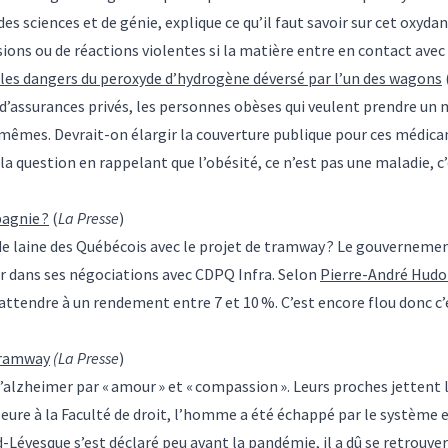
des sciences et de génie, explique ce qu’il faut savoir sur cet oxydan
ons ou de réactions violentes si la matière entre en contact avec
i les dangers du peroxyde d’hydrogène déversé par l’un des wagons
 d’assurances privés, les personnes obèses qui veulent prendre un
s-mêmes. Devrait-on élargir la couverture publique pour ces médic
la question en rappelant que l’obésité, ce n’est pas une maladie, 
agnie ?
(
La Presse
)
de laine des Québécois avec le projet de tramway ? Le gouverneme
er dans ses négociations avec CDPQ Infra. Selon
Pierre-André Hud
’attendre à un rendement entre 7 et 10 %. C’est encore flou donc c’es
tramway
(La Presse
)
lzheimer par « amour » et « compassion ». Leurs proches jettent l
seure à la Faculté de droit, l’homme a été échappé par le système 
Lévesque s’est déclaré peu avant la pandémie, il a dû se retrouver 