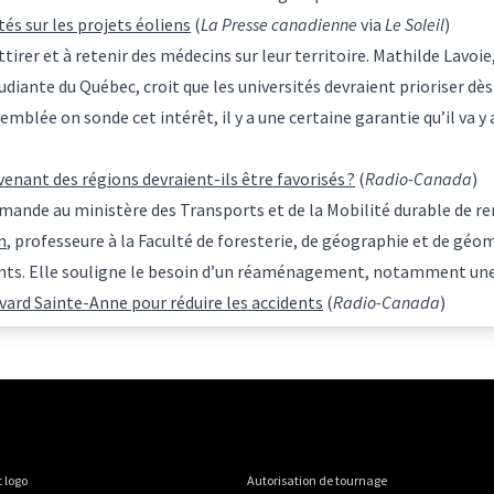
s sur les projets éoliens
(
La Presse canadienne
via
Le Soleil
)
tirer et à retenir des médecins sur leur territoire. Mathilde Lavoie
diante du Québec, croit que les universités devraient prioriser dès
’emblée on sonde cet intérêt, il y a une certaine garantie qu’il va 
venant des régions devraient-ils être favorisés ?
(
Radio-Canada
)
ande au ministère des Transports et de la Mobilité durable de re
n
, professeure à la Faculté de foresterie, de géographie et de géo
dents. Elle souligne le besoin d’un réaménagement, notamment une
ard Sainte-Anne pour réduire les accidents
(
Radio-Canada
)
 logo
Autorisation de tournage