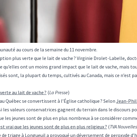
munauté au cours de la semaine du 11 novembre.
tion plus verte que le lait de vache ? Virginie Drolet-Labelle, doct
que qu’elles ont un moins grand impact que le lait de vache, mais to
lisés sont, la plupart du temps, cultivés au Canada, mais ce n’est p
erte au lait de vache ?
(
La Presse
)
s au Québec se convertissent à l’Église catholique ? Selon
Jean-Phil
 si les valeurs conservatrices gagnent du terrain dans le discours p
t que les jeunes sont de plus en plus nombreux à se considérer comm
est vrai que les jeunes sont de plus en plus religieux ?
(
TVA Nouvelles
re de triage à Longueuil a provoqué un déversement de peroxyde d’