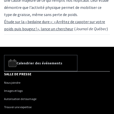
une cause majeure de ce qui remplit nos hôpitaux. Leur étude
démontre que l’activité physique permet de mobiliser ce
type de graisse, même sans perte de poids.
Étude sur la « bedaine dure » : « Arrêtez de capoter sur votre
poids puis bougez ! », lance un chercheur
(
Journal de Québec
)
Calendrier des événements
SALLE DE PRESSE
Nous joindre
Images et logo
Autorisation de tournage
Trouver une expertise