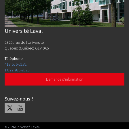
Université Laval
2325, rue de l'Université
Québec (Québec) G1V 0A6
Téléphone
:
418 656-2131
1 877 785-2825
Demande d'information
Suivez-nous
!
X
Youtube
©
2026
Université Laval.