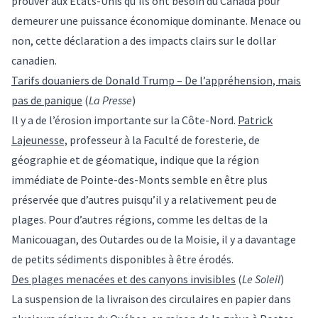
prouver aux États-Unis qu’ils ont besoin du Canada pour
demeurer une puissance économique dominante. Menace ou
non, cette déclaration a des impacts clairs sur le dollar
canadien.
Tarifs douaniers de Donald Trump – De l’appréhension, mais
pas de panique
(
La Presse
)
Il y a de l’érosion importante sur la Côte-Nord.
Patrick
Lajeunesse,
professeur à la Faculté de foresterie, de
géographie et de géomatique, indique que la région
immédiate de Pointe-des-Monts semble en être plus
préservée que d’autres puisqu’il y a relativement peu de
plages. Pour d’autres régions, comme les deltas de la
Manicouagan, des Outardes ou de la Moisie, il y a davantage
de petits sédiments disponibles à être érodés.
Des plages menacées et des canyons invisibles
(
Le Soleil
)
La suspension de la livraison des circulaires en papier dans