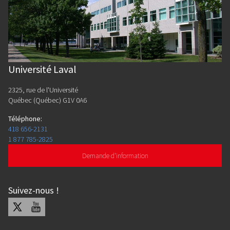
Université Laval
2325, rue de l'Université
Québec (Québec) G1V 0A6
Téléphone
:
418 656-2131
1 877 785-2825
Demande d'information
Suivez-nous
!
X
Youtube